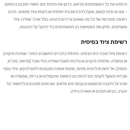
והזמינו את כל המשתתפים מראש. בדקו את תחזית מזג האוויר ותכננו בהתאם
– אם יש סיכוי לגשם, שקלו להכין תוכנית חלופית או לקחת ציוד מתאים. הכינו
רשימה מפורטת של כל מה שאתם צריכים להביא, כולל אוכל, שתייה, ציוד
ומשחקים. חלקו את המשימות בין המשתתפים כדי להקל על ההכנות.
רשימת ציוד בסיסית
רשימת ציוד טובה היא הבסיס. התחילו בדברים החשובים ביותר: שמיכת פיקניק
או מחצלת, סלסלת פיקניק או צידנית לאוכל ושתייה, וכלי אוכל (צלחות, סכו”ם,
כוסות). אל תשכחו להביא מפיות, שקיות אשפה ומגבונים לחים לניקיון. ציוד נוסף
שכדאי לשקול לקחת יכול להיות גם כיסאות מתקפלים או כריות, שמשייה או
אוהל צל להגנה מהשמש ובקבוקי מים מלאים. אם אתם מתכננים להישאר עד
הערב, הביאו פנסים או תאורה ניידת.