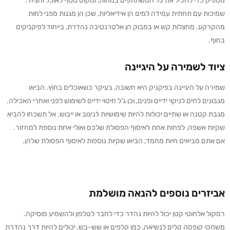
מספיק כדי להכיל את כל המשתתפים בנוחות, ומקום נוסף לאוכל והציוד.
שמיכות עם תחתית עמידה למים הן אידיאליות, שכן הן מגנות מפני לחות
מהקרקע. מחצלות קש או במבוק הן אלטרנטיבה נהדרת, בייחוד לפיקניקים
בחוף.
ציוד לשמירה על היגיינה
שמירה על היגיינה בפיקניק היא חשובה, בעיקר כשאוכלים בחוץ. הביאו
מגבונים לחים לניקוי ידיים ופנים, וכן ג’ל חיטוי ידיים לשימוש לפני ואחרי האכילה.
מגבת קטנה או שתיים יכולות להיות שימושיות לניגוב או ייבוש. אל תשכחו להביא
שקיות אשפה, לפחות אחת לאיסוף הפסולת שלכם ואולי אחת נוספת למחזור.
אם אתם מביאים חיות מחמד, הביאו שקיות נוספות לאיסוף הפסולת שלהן.
אביזרים נוספים להנאה מושלמת
רמקול אלחוטי קטן יכול להיות נהדר כדי לחבר לטלפון ולהשמיע מוסיקה.
משחקי קופסה קלים לנשיאה, כמו קלפים או שש-בש, יכולים להיות דרך נהדרת