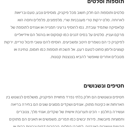
תוספות וסלטים
סלטים ותוספות הם חלק חשוב מכל פיקניק, מוסיפים צבע, טעם ובריאות
לארוחה. סלט ירקות טרי מעגבניות שרי, מלפפונים, פלפלים וחסה הוא
קלאסיקה שתמיד עובדת. נסו להוסיף גרעיני חמנייה או אגוזים לתוספת של
מרקם ועניין. סלטים על בסיס דגנים כמו קוסקוס או בורגול הם אידיאליים
לפיקניק כי הם נשמרים היטב ומשביעים. הוסיפו להם עשבי תיבול טריים, ירקות
קצוצים ולימון סחוט לטעם רענן. אל תשכחו תוספות כמו חומוס, טחינה או
מטבלים אחרים שאפשר להביא בצנצנות קטנות.
חטיפים ונשנושים
חטיפים ונשנושים הם חלק בלתי נפרד מחוויית הפיקניק, מושלמים לנשנוש בין
הארוחות או כקינוח מתוק. אגוזים ושקדים מסוגים שונים הם בחירה בריאה
ועשירה בחלבון – הכינו תערובת אישית של שקדים, אגוזי מלך, צנוברים
וחמוציות מיובשות. פירות יבשים כמו תמרים, משמשים או תאנים הם מתוקים
טבעיים ועשירים באנרגיה. לחובבי המלוח, קרקרים דקים וגבינות רכות או