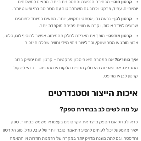
קרטון חום
– הבחירה הנפוצה והחסכונית ביותר. מתאים למשלוחים
יומיומיים, עמיד, פרקטי ולרוב גם משתלב טוב עם מסר סביבתי ופשוט יותר.
קרטון לבן
– נראה נקי, אסתטי ומקצועי יותר. מתאים במיוחד למותגים
שרוצים לשדר איכות, יוקרה או חוויית פתיחה מוקפדת יותר.
קרטון מודפס
– הופך את האריזה לחלק מהמיתוג. אפשר להוסיף לוגו, סלוגן,
צבעי מותג או מסר שיווקי, וכך ליצור זיהוי מיידי וחוויה שהלקוח יזכור
איך בוחרים?
אם המטרה היא חיסכון ופרקטיות – קרטון חום יספיק ברוב
המקרים. אם האריזה היא חלק מחוויית הלקוח או מהמיתוג – כדאי לשקול
קרטון לבן או מודפס.
איכות הייצור וסטנדרטים
על מה לשים לב בבחירת ספק?
כדאי לבדוק אם הספק מייצר את הקרטונים בעצמו או משמש כמתווך. ספק
ישיר מהמפעל יכול לעיתים להציע התאמה טובה יותר של עובי, גודל, סוג הקרטון
והדפסה, וגם לתת מענה מדויק יותר במקרה של הזמנות חוזרות או התאמה