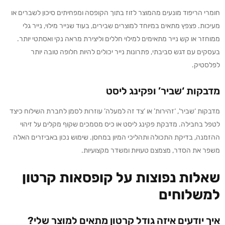
חומרי הריפוד מונעים מהמוצר לזוז בתוך הקופסה ומפחיתים סיכון לשברים או
מעיכות. פצפץ מתאים במיוחד למוצרים שבירים, בעוד שנייר מילוי, נייר גלי
ממוחזר או קש נייר מתאימים למילוי חללים וליצירת מראה נקי ואסתטי יותר.
בעסקים עם דגש סביבתי, פתרונות נייר יכולים להיות חלופה טובה יותר
לפלסטיק.
מדבקות ‘שביר’ ופקינג ליסט
מדבקות ‘שביר’, ‘זהירות’ או ‘צד זה למעלה’ עוזרות לסמן לחברת השילוח כיצד
לטפל בחבילה. מדבקת פקינג ליסט או כיס מסמכים שקוף מקלים על זיהוי
ההזמנה, בדיקת התכולה ותהליכי המיון במחסן. שימוש נכון באביזרים האלה
משפר את הסדר, מצמצם טעויות ומשדר מקצועיות.
שאלות נפוצות על קופסאות קרטון
למשלוחים
איך יודעים איזה גודל קרטון מתאים למוצר שלי?