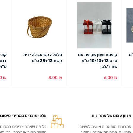
קופסת pvc שקופה עם
סלסלה קש עגולה ידית
קופ
סרט 10/10+13 ס"מ
קשת 28+13 ס"מ
שחור/לבן
ס"מ 
00
₪
8.00
₪
6.00
₪
בחירת צבע
מבט מהיר
הוספה לסל
מבט מהיר
הוספ
מגוון עצום של פתרונות
אלפי מוצרים במחירי סיטונא
פתרונות מותאמים אישית לעיצוב
כל מה שאתם צריכים במקום 
אירועים, פתרונות אריזה, ומיתוג
היישר מהיבואן לצרכן, בלי פערי