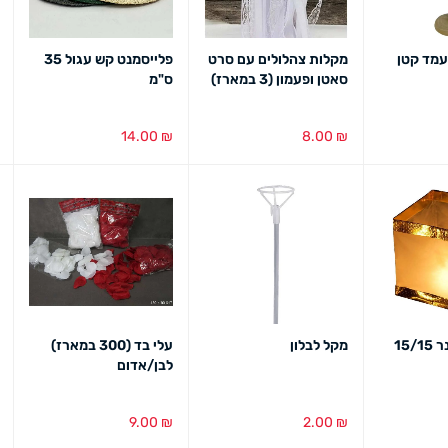
עמד קטן
מקלות צהלולים עם סרט
פלייסמנט קש עגול 35
סאטן ופעמון (3 במארז)
ס"מ
14.00
₪
8.00
₪
בט מהיר
הוספה לסל
מבט מהיר
בחירת צבע
מבט מהיר
פנס סיני עם נר 15/15
מקל לבלון
עלי בד (300 במארז)
לבן/אדום
9.00
₪
2.00
₪