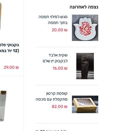
נצפה לאחרונה
מגש למילוי חמסה
בתוך חמסה
גדול*מבצע*
20.00
₪
(12 יח' במארז)
שקית אלבד
לבקבוק יין שלם
40.5/15+11 שחור
29.00
₪
16.00
₪
(12 במארז)
הוספה לסל
קופסת קרטון
מתקפלת עם מכסה
PVC שקוף
82.00
₪
24/24+7 ס"מ(10
במארז)