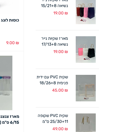
נשיאה 15/21+8
ס"מ ידית מגולגלת
19.00
₪
(12 במארז)
כוסות לונג (10 יח
מארז שקיות נייר
9.00
₪
נשיאה 17/13+8
ס"מ ידית מגולגלת
₪
19.00
הוספה לסל
(12 במארז)
שקית PVC עם ידית
פנימית 18/26+8
ס"מ (10 במארז)
45.00
₪
לבן/אפרסק
שקית PVC שקופה
מארז צנצנו
25/30+11 ס"מ
6/15 ס"מ (4 במארז )
ידיות קרטון (10
49.00
₪