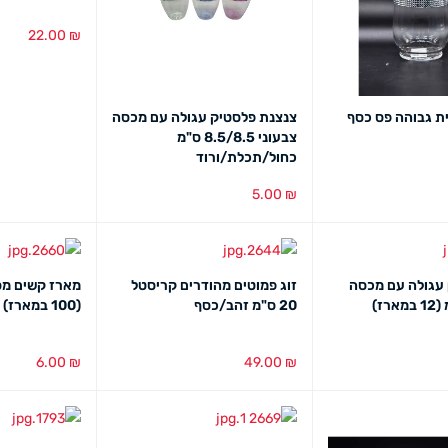
22.00
₪
הוספה לסל
מב
ת גבוהה פס כסף
צנצנת פלסטיק עגולה עם מכסה
צבעוני 8.5/8.5 ס"מ
כחול/תכלת/ורוד
5.00
₪
מבט מהיר
הוספה לסל
מבט מהיר
צנצנת pvc עגולה עם מכסה
זוג פמוטים מהודרים קריסטל
מארז קשים מס
20 ס"מ זהב/כסף
(100 במארז)
6.00
₪
49.00
₪
מבט מהיר
בחירת צבע
מבט מהיר
הוספה לסל
מב