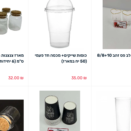
כוס זכוכית לב פס זהב 8/8+10
כוסות שייקים+ מכסה חד פעמי
(50 יח במארז)
ס"מ (6 יחידות במארז)
32.00
₪
35.00
₪
מבט מהיר
הוספה לסל
מבט מהיר
הוספה לסל
מב