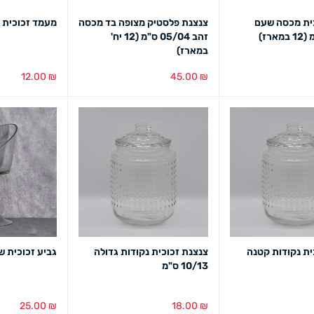
ית מכסה שעם
צנצנת פלסטיק מצופה בד מכסה
מעמד זכוכית 
זהב 05/04 ס"מ (12 יח'
במארז)
12.00
₪
45.00
₪
מבט מהיר
בחירת צבע
מבט מהיר
הוספה לסל
מב
ית נקודות קטנה
צנצנת זכוכית נקודות גדולה
גביע זכוכית ש
10/13 ס"מ
25.00
₪
18.00
₪