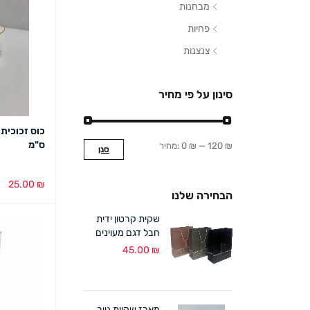
מבחנות
פחיות
צנצנות
סינון על פי מחיר
ס"מ
120 ₪
—
0 ₪
מחיר:
סנן
25.00
₪
הבחירה שלנו
הוספה לסל
שקית קרטון ידית
חבל דגם מעוינים
18/24+8 ס"מ (12
45.00
₪
במארז)
מארז שקיות נייר