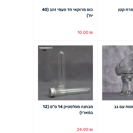
פרח קטן
כוס מרוקאי חד פעמי זהב (40
יח')
10.00
₪
ט מהיר
הוספה לסל
מבט מהיר
טוח עם גב
מבחנה מפלסטיק 14 ס"מ (12
במארז)
24.00
₪