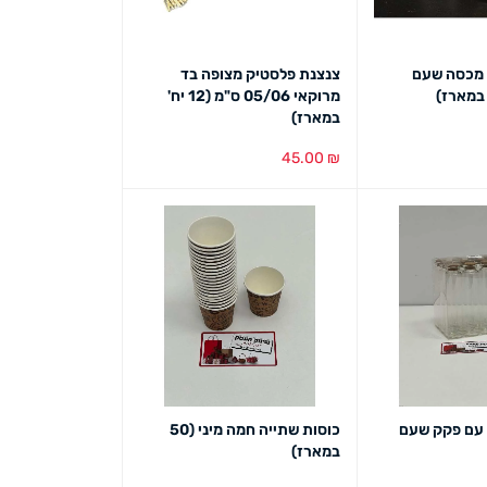
 מכסה שעם
צנצנת פלסטיק מצופה בד
מרוקאי 05/06 ס"מ (12 יח'
במארז)
45.00
₪
ט מהיר
הוספה לסל
מבט מהיר
 עם פקק שעם
כוסות שתייה חמה מיני (50
במארז)