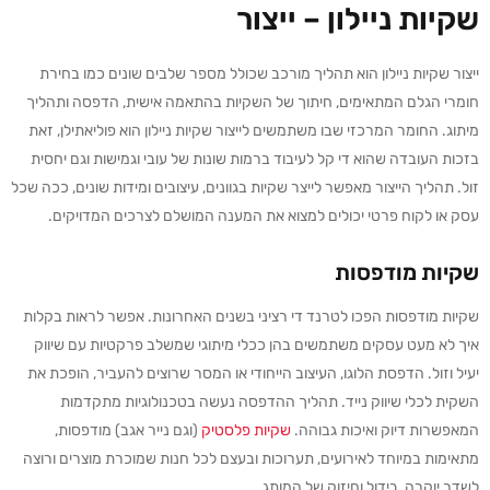
שקיות ניילון – ייצור
ייצור שקיות ניילון הוא תהליך מורכב שכולל מספר שלבים שונים כמו בחירת
חומרי הגלם המתאימים, חיתוך של השקיות בהתאמה אישית, הדפסה ותהליך
מיתוג. החומר המרכזי שבו משתמשים לייצור שקיות ניילון הוא פוליאתילן, זאת
בזכות העובדה שהוא די קל לעיבוד ברמות שונות של עובי וגמישות וגם יחסית
זול. תהליך הייצור מאפשר לייצר שקיות בגוונים, עיצובים ומידות שונים, ככה שכל
עסק או לקוח פרטי יכולים למצוא את המענה המושלם לצרכים המדויקים.
שקיות מודפסות
שקיות מודפסות הפכו לטרנד די רציני בשנים האחרונות. אפשר לראות בקלות
איך לא מעט עסקים משתמשים בהן ככלי מיתוגי שמשלב פרקטיות עם שיווק
יעיל וזול. הדפסת הלוגו, העיצוב הייחודי או המסר שרוצים להעביר, הופכת את
השקית לכלי שיווק נייד. תהליך ההדפסה נעשה בטכנולוגיות מתקדמות
המאפשרות דיוק ואיכות גבוהה.
שקיות פלסטיק
(וגם נייר אגב) מודפסות,
מתאימות במיוחד לאירועים, תערוכות ובעצם לכל חנות שמוכרת מוצרים ורוצה
לשדר יוקרה, בידול וחיזוק של המותג.