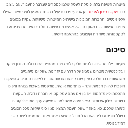
מייצרות חשיפה בלתי פוסקת לעסק שלנו ולמסרים שנרצה להעביר. עם עיצוב
נכון,
שקיות ניילון לאריזה
הן אמצעי פרסום יעיל במיוחד המגיע לעיני מאות ואפילו
אלפי אנשים. החברות המובילות בישראל המייצרות ומשווקות שקיות מסוגים
שונים, מציעות כיום מגוון רחב של אפשרויות עיצוב, החל מצבעים מרהיבים ועד
לטקסטורות מיוחדות ועיצובים בהתאמה אישית.
סיכום
שקיות ניילון ממשיכות להיות חלק בלתי נפרד מהחיים שלנו כולנו, פתרון פרקטי
ויעיל לנשיאת מוצרים שמגיע על הדרך עם יתרונות שיווקיים ומיתוגיים
משמעותיים בהחלט. בעידן שבו קיימת מודעות גוברת לאיכות הסביבה, השקיות
הופכות להיות חכמות יותר – מותאמות אישית, מודפסות באיכות גבוהה ואפילו
מתכלות ולא מזהמות. אז בין אם אתם עסק קטן או חברה גדולה, השקעה
בשקיות ניילון איכותיות היא בחירה משתלמת שמציעה ערך מוסף ללקוחות
ולמותג שלכם. כאן באתר שיווק העמק תמצאו מגוון סוגי שקיות מכל הסוגים
בשלל גוונים וגדלים. את הכל תוכלו למצוא באתר ואתם מוזמנים ליצור קשר
למידע נוסף.