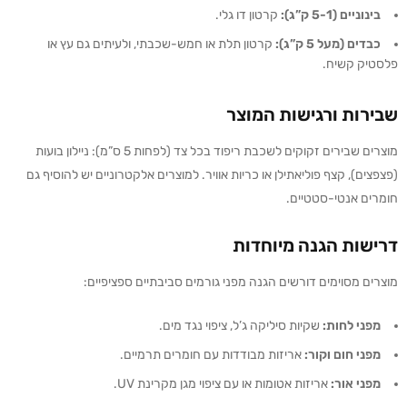
בינוניים (5-1 ק”ג):
קרטון דו גלי.
כבדים (מעל 5 ק”ג):
קרטון תלת או חמש-שכבתי, ולעיתים גם עץ או
פלסטיק קשיח.
שבירות ורגישות המוצר
מוצרים שבירים זקוקים לשכבת ריפוד בכל צד (לפחות 5 ס”מ): ניילון בועות
(פצפצים), קצף פוליאתילן או כריות אוויר. למוצרים אלקטרוניים יש להוסיף גם
חומרים אנטי-סטטיים.
דרישות הגנה מיוחדות
מוצרים מסוימים דורשים הגנה מפני גורמים סביבתיים ספציפיים:
מפני לחות:
שקיות סיליקה ג’ל, ציפוי נגד מים.
מפני חום וקור:
אריזות מבודדות עם חומרים תרמיים.
מפני אור:
אריזות אטומות או עם ציפוי מגן מקרינת UV.