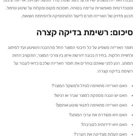
מבנה האריזה משפיע ישירות על ניצול שטח, סדר תפעולי ועלויות. אריזות יציבות
וסטנדרטיות מאפשרות ערימה בטוחה, חוסכות מקום ומקלות על שינוע וטיפול.
תכנון מדויק של האריזה תורם לייעול הלוגיסטיקה ולהפחתת הוצאות.
סיכום: רשימת בדיקה קצרה
חומר האריזה משפיע על כל היבטי המוצר החל מההגנה והשינוע ועד למיתוג
ולחוויית הלקוח. בחירה נכונה דורשת איזון בין צורכי המוצר, התקציב וזהות
המותג. רגע לפני שאתם בוחרים את חומר האריזה שלכם כדאי לעבור על
רשימת בדיקה קצרה:
האם האריזה מתאימה לגודל ולמשקל המוצר?
האם יש הגנה מספקת למוצר שביר או רגיש?
האם האריזה מתאימה לתנאי שינוע ואחסון?
האם היא משדרת את ערכי המותג?
האם היא ידידותית לסביבה?
האם העלות מצדיקה את הערך?