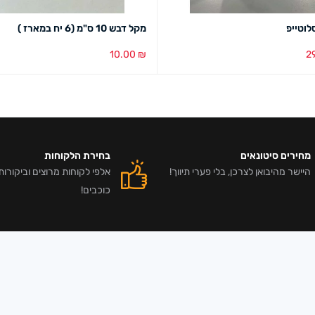
לוטייפ
מקל דבש 10 ס"מ (6 יח במארז )
10.00
₪
2
סל
מבט מהיר
הוספה לסל
מבט מהיר
מחירים סיטונאים
בחירת הלקוחות
היישר מהיבואן לצרכן, בלי פערי תיווך!
כוכבים!