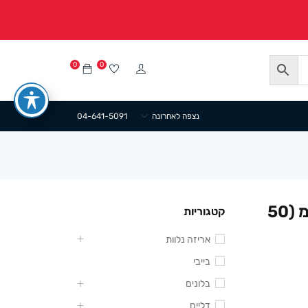
0
0
נצפה לאחרונה
04-641-5091
ta מגש קרטון קראפט 26/16.5 ס”מ (50
קטגוריות
אריזה נלוות
בייבי
בלונים
דליים