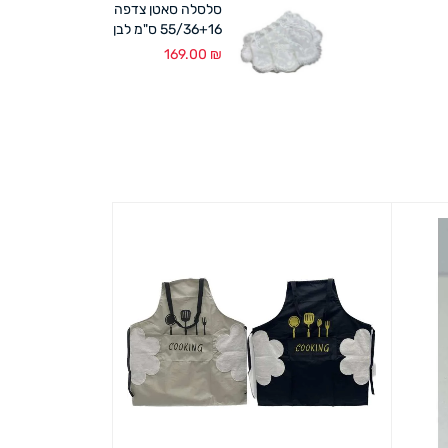
סלסלה סאטן צדפה
55/36+16 ס"מ לבן
169.00
₪