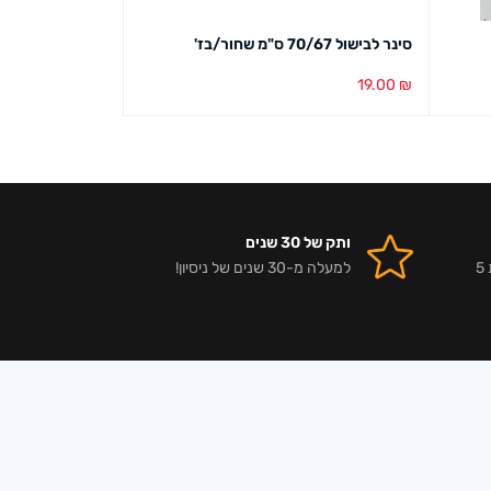
סינר לבישול 70/67 ס"מ שחור/בז'
מחברת ועט 17/13 ס"מ דוגמת ארנבים
6.00
₪
19.00
₪
בחירת צבע
מבט מהיר
הוספה לסל
מבט מ
ותק של 30 שנים
אלפי לקוחות מרוצים וביקורות 5
למעלה מ-30 שנים של ניסיון!