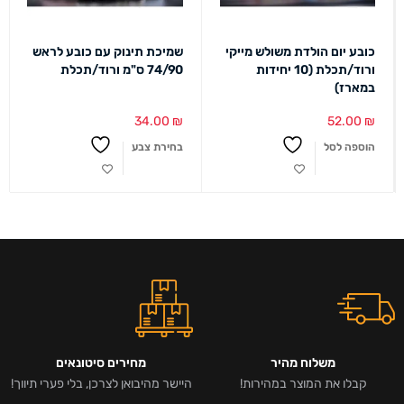
כובע יום הולדת משולש מייקי
שמיכת תינוק עם כובע לראש
ורוד/תכלת (10 יחידות
74/90 ס"מ ורוד/תכלת
במארז)
34.00
₪
52.00
₪
הוספה לסל
בחירת צבע
משלוח מהיר
מחירים סיטונאים
קבלו את המוצר במהירות!
היישר מהיבואן לצרכן, בלי פערי תיווך!