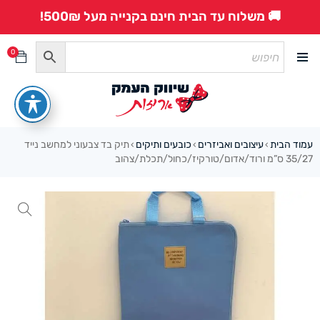
🚚 משלוח עד הבית חינם בקנייה מעל 500₪!
0
עמוד הבית
עיצובים ואביזרים
כובעים ותיקים
תיק בד צבעוני למחשב נייד
›
›
›
35/27 ס”מ ורוד/אדום/טורקיז/כחול/תכלת/צהוב