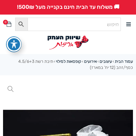
🚚 משלוח עד הבית חינם בקנייה מעל 500₪!
0
עמוד הבית
עיצובים
אירועים
קופסאות למילוי
תיבת רשת 4.5/6+3
›
›
›
›
כסף/זהב (12 יח’ במארז)