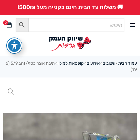
🚚 משלוח עד הבית חינם בקנייה מעל 500₪!
0
עמוד הבית
עיצובים
אירועים
קופסאות למילוי
תיבת אוצר כסף/זהב 5/9 (6
›
›
›
›
יח’)