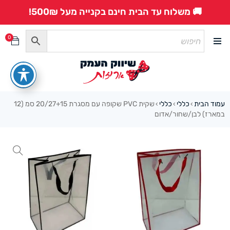
🚚 משלוח עד הבית חינם בקנייה מעל 500₪!
0
עמוד הבית
כללי
כללי
שקית PVC שקופה עם מסגרת 20/27+15 סמ (12
›
›
›
במארז) לבן/שחור/אדום