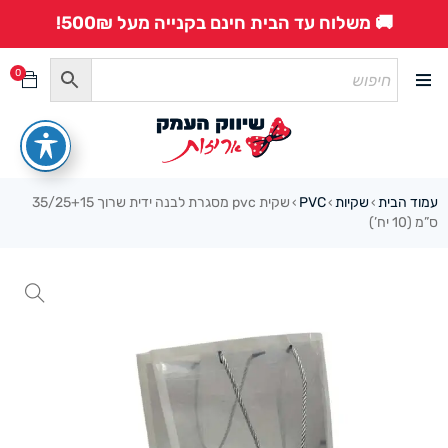
🚚 משלוח עד הבית חינם בקנייה מעל 500₪!
0
עמוד הבית
שקיות
PVC
שקית pvc מסגרת לבנה ידית שרוך 35/25+15
›
›
›
ס”מ (10 יח’)