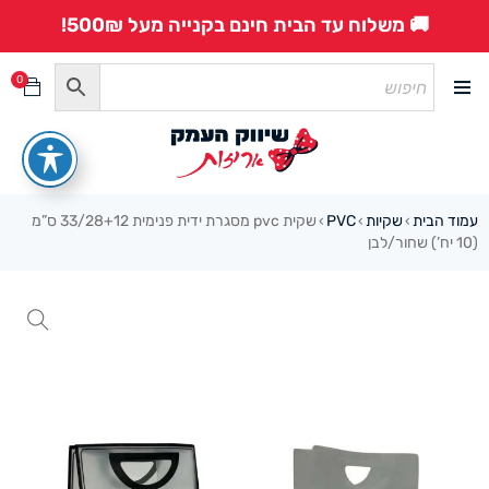
🚚 משלוח עד הבית חינם בקנייה מעל 500₪!
0
עמוד הבית
שקיות
PVC
שקית pvc מסגרת ידית פנימית 33/28+12 ס”מ
›
›
›
(10 יח’) שחור/לבן