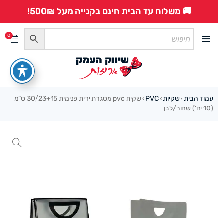
🚚 משלוח עד הבית חינם בקנייה מעל 500₪!
0
עמוד הבית
שקיות
PVC
שקית pvc מסגרת ידית פנימית 30/23+15 ס”מ
›
›
›
(10 יח’) שחור/לבן