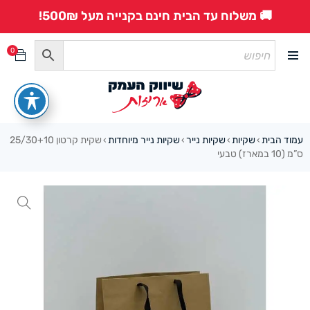
🚚 משלוח עד הבית חינם בקנייה מעל 500₪!
0
עמוד הבית
שקיות
שקיות נייר
שקיות נייר מיוחדות
שקית קרטון 25/30+10
›
›
›
›
ס”מ (10 במארז) טבעי