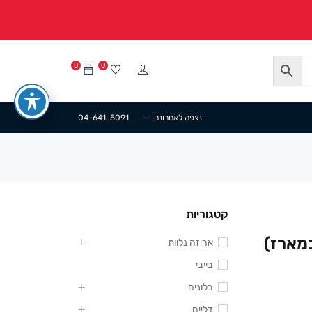
0
0
נצפה לאחרונה
04-641-5091
קטגוריות
רטון 23/20+10 ס”מ (10 במארז)
אריזה נלוות
בייבי
בלונים
דליים