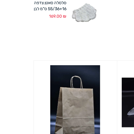
סלסלה סאטן צדפה
55/36+16 ס"מ לבן
169.00
₪