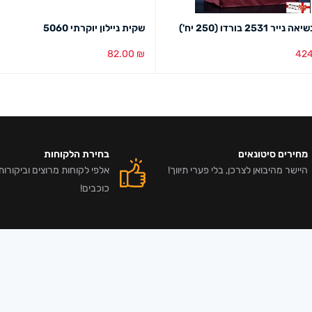
ר 2531 בורדו (250 יח')
שקית ניילון יוקרתי 5060
82.00
₪
42
סל
מבט מהיר
הוספה לסל
מבט מהיר
מחירים סיטונאים
בחירת הלקוחות
היישר מהיבואן לצרכן, בלי פערי תיווך!
כוכבים!