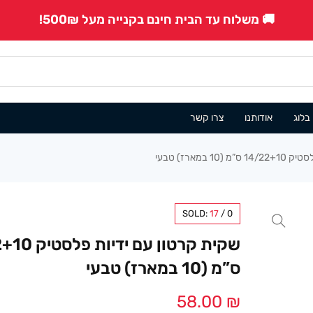
🚚 משלוח עד הבית חינם בקנייה מעל 500₪!
בלוג
אודותנו
צרו קשר
 במארז) טבעי
SOLD:
17
/
0
שקית קרטון עם י
ס”מ (10 במארז) טבעי
58.00
₪