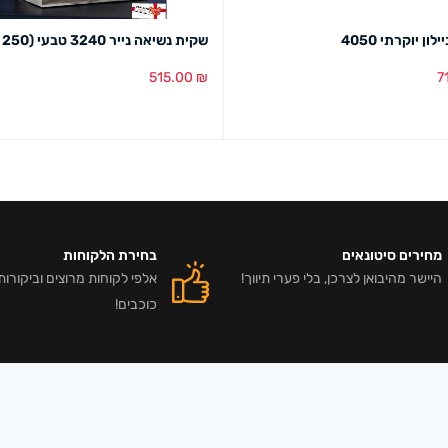
ון יוקרתי 4050
שקית נשיאה נייר 3240 טבעי (250 יח')
515.00
₪
7
סל
מבט מהיר
הוספה לסל
מבט מהיר
מחירים סיטונאים
בחירת הלקוחות
היישר מהיבואן לצרכן, בלי פערי תיווך!
כוכבים!