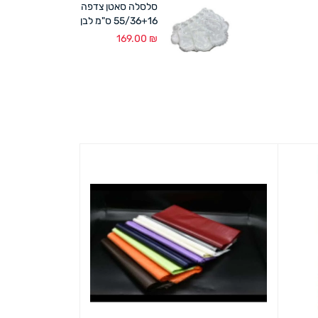
סלסלה סאטן צדפה
55/36+16 ס"מ לבן
169.00
₪