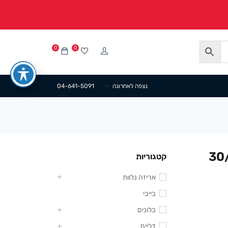
0
0
נצפה לאחרונה
04-641-5091
י 30/41+12
קטגוריות
אריזה נלוות
בייבי
בלונים
דליים