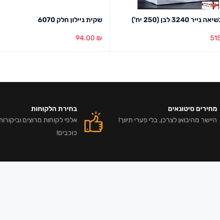
ר 3240 לבן (250 יח')
שקית ניילון חלק 6070
94.00
₪
51
סל
מבט מהיר
הוספה לסל
מבט מהיר
מחירים סיטונאים
בחירת הלקוחות
היישר מהיבואן לצרכן, בלי פערי תיווך!
כוכבים!