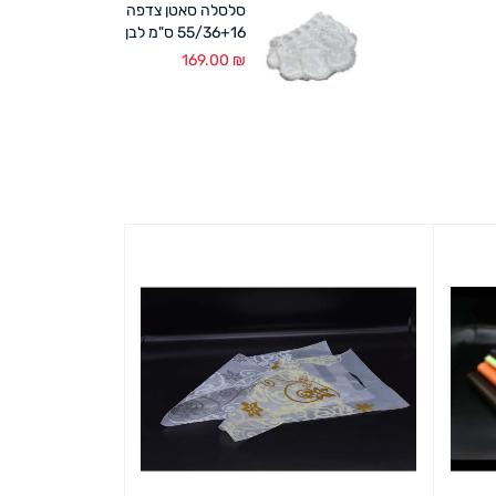
סלסלה סאטן צדפה
55/36+16 ס"מ לבן
169.00
₪