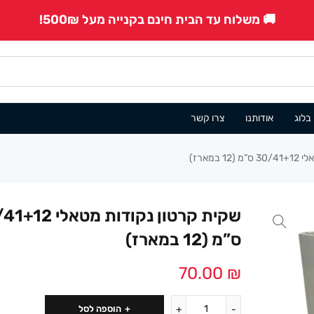
🚚 משלוח עד הבית חינם בקנייה מעל 500₪!
בלוג
אודותנו
צרו קשר
במארז)
שקית קרטון נקודות מטאל
ס”מ (12 במארז)
70.00
₪
הוספה לסל