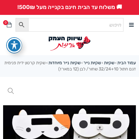
🚚 משלוח עד הבית חינם בקנייה מעל 500₪!
0
עמוד הבית
שקיות
שקיות נייר
שקיות נייר מיוחדות
שקית קרטון ידית פנימית
›
›
›
›
דגם חתול 32/24+10 שחור/ לבן (12 במארז)