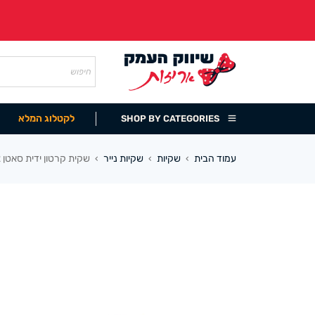
לקטלוג המלא
SHOP BY CATEGORIES
עמוד הבית
שקיות
שקיות נייר
שקית קרטון ידית סאטן 39/20+12 ס”מ (10 במארז) לבן
›
›
›