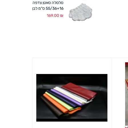
סלסלה סאטן צדפה
55/36+16 ס"מ לבן
169.00
₪