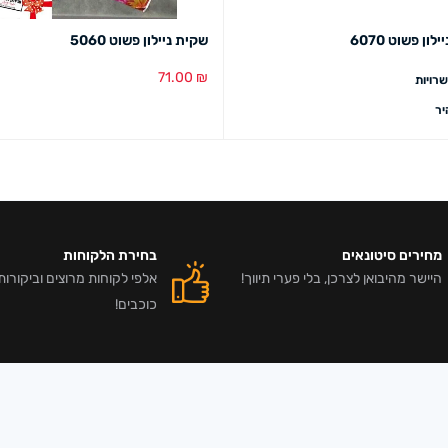
ון פשוט 6070
שקית ניילון פשוט 5060
71.00
₪
רויות
הוספה לסל
מבט מהיר
ר
מחירים סיטונאים
בחירת הלקוחות
היישר מהיבואן לצרכן, בלי פערי תיווך!
כוכבים!