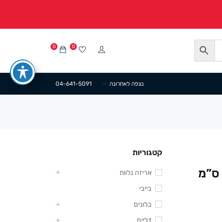
0
0
נצפה לאחרונה
04-641-5091
קטגוריות
שקית קרטון ידית סאטן 39/20+12 ס”מ
אריזה נלוות
בייבי
בלונים
דליים