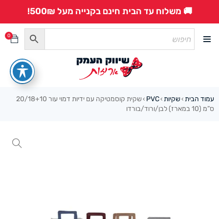
🚚 משלוח עד הבית חינם בקנייה מעל 500₪!
0
עמוד הבית
שקיות
PVC
שקית קוסמטיקה עם ידיות דמוי עור 20/18+10
›
›
›
ס”מ (10 במארז) לבן/ורוד/בורדו