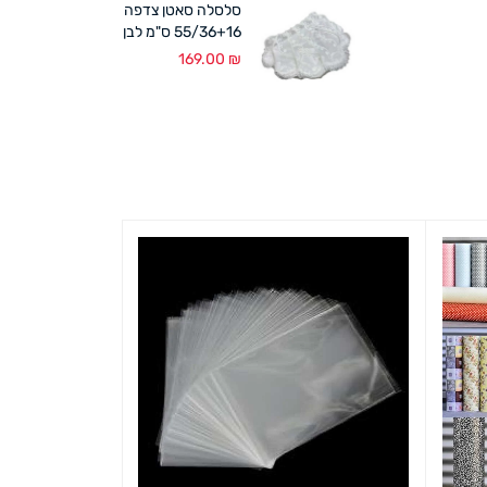
סלסלה סאטן צדפה
55/36+16 ס"מ לבן
169.00
₪
חם!