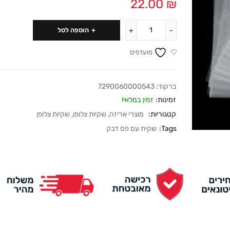
22.00
₪
הוספה לסל
מועדפים
ברקוד:
7290060000543
זמינות:
זמין במלאי!
קטגוריות:
מוצרי אריזה
,
שקיות צלופן
,
שקיות צלופן
Tags:
שקית עם פס דבק