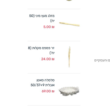
מזלג מעץ מיני (50
יח)
5.00
₪
זר פמפס מקלות (8
יח')
24.00
₪
לקוחותנו הפרטיים והעסקיים
סלסלה סאטן
אובלית 50/37+9
ס"מ לבן
69.00
₪