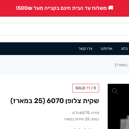
🚚 משלוח עד הבית חינם בקנייה מעל 500₪!
בלוג
אודותנו
צרו קשר
SOLD:
11
/
0
שקית צלופן 6070 (25 במארז)
מידה: 60/70 ס”מ
כמות: 25 יחידות במארז