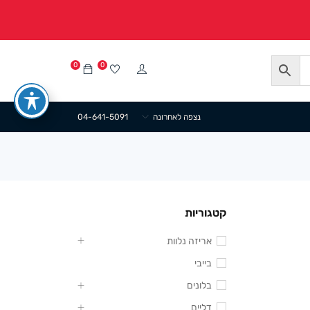
0
0
נצפה לאחרונה
04-641-5091
קטגוריות
אריזה נלוות
בייבי
בלונים
דליים