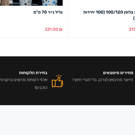
גליונות צלופן 100/120 (100 יחידות
גליל נייר 70 ס"מ
231.00
₪
21
סל
מבט מהיר
הוספה לסל
מבט מהיר
מחירים סיטונאים
בחירת הלקוחות
היישר מהיבואן לצרכן, בלי פערי תיווך!
כוכבים!