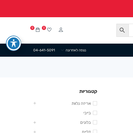
0
0
נצפה לאחרונה
04-641-5091
קטגוריות
אריזה נלוות
בייבי
בלונים
דליים