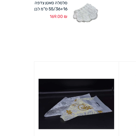
סלסלה סאטן צדפה
55/36+16 ס"מ לבן
169.00
₪