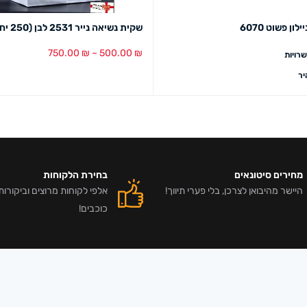
ון פשוט 6070
שקית נשיאה נייר 2531 לבן (250 יח')
750.00
₪
–
500.00
₪
רויות
בחר אפשרויות
מבט מהיר
ר
מחירים סיטונאים
בחירת הלקוחות
היישר מהיבואן לצרכן, בלי פערי תיווך!
כוכבים!