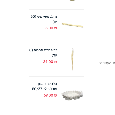
מזלג מעץ מיני (50
יח)
5.00
₪
זר פמפס מקלות (8
יח')
24.00
₪
לקוחותנו הפרטיים והעסקיים
סלסלה סאטן
אובלית 50/37+9
ס"מ לבן
69.00
₪