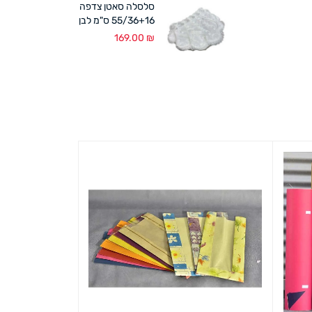
סלסלה סאטן צדפה
55/36+16 ס"מ לבן
169.00
₪