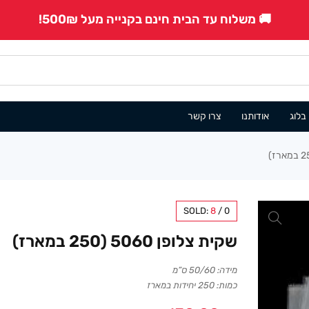
🚚 משלוח עד הבית חינם בקנייה מעל 500₪!
בלוג
אודותנו
צרו קשר
SOLD:
8
/
0
שקית צלופן 5060 (250 במארז)
מידה: 50/60 ס”מ
כמות: 250 יחידות במארז