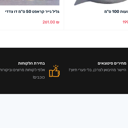
 100 ס"מ
גליל נייר קראפט 50 ס"מ דו צדדי
261.00
₪
19
סל
מבט מהיר
הוספה לסל
מבט מהיר
מחירים סיטונאים
בחירת הלקוחות
היישר מהיבואן לצרכן, בלי פערי תיווך!
כוכבים!