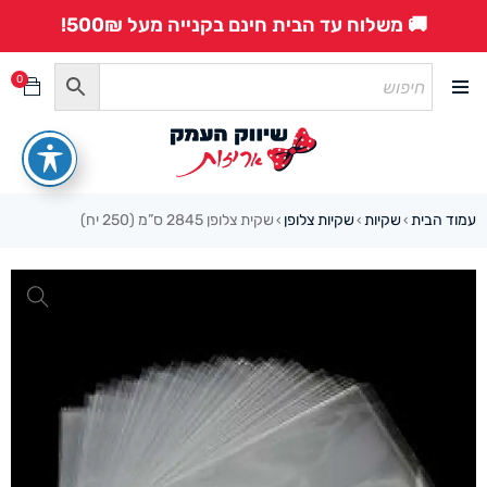
🚚 משלוח עד הבית חינם בקנייה מעל 500₪!
0
עמוד הבית
שקיות
שקיות צלופן
שקית צלופן 2845 ס”מ (250 יח)
›
›
›