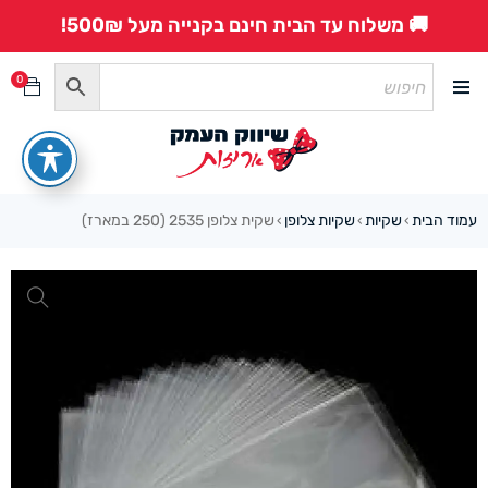
🚚 משלוח עד הבית חינם בקנייה מעל 500₪!
0
עמוד הבית
שקיות
שקיות צלופן
שקית צלופן 2535 (250 במארז)
›
›
›