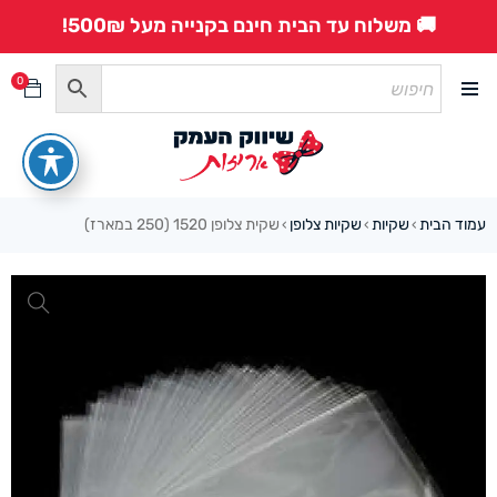
🚚 משלוח עד הבית חינם בקנייה מעל 500₪!
0
עמוד הבית
שקיות
שקיות צלופן
שקית צלופן 1520 (250 במארז)
›
›
›