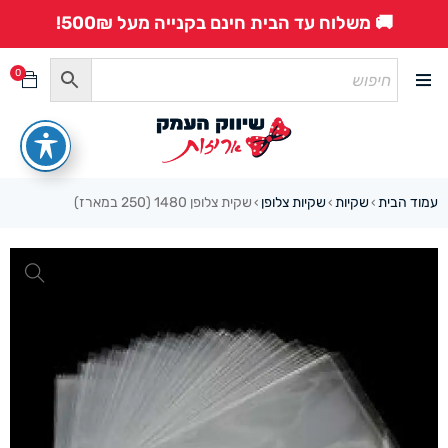
🚚 משלוח עד הבית חינם בקנייה מעל 500₪!
0
עמוד הבית
שקיות
שקיות צלופן
שקית צלופן 1480 (250 במארז)
›
›
›