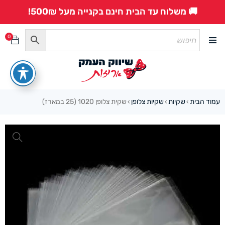
🚚 משלוח עד הבית חינם בקנייה מעל 500₪!
0
עמוד הבית
שקיות
שקיות צלופן
שקית צלופן 1020 (25 במארז)
›
›
›