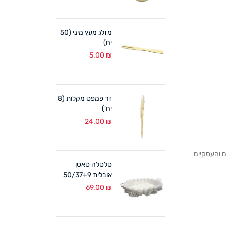
מזלג מעץ מיני (50
יח)
5.00
₪
זר פמפס מקלות (8
יח')
24.00
₪
לקוחותנו הפרטיים והעסקיים
סלסלה סאטן
אובלית 50/37+9
ס"מ לבן
69.00
₪