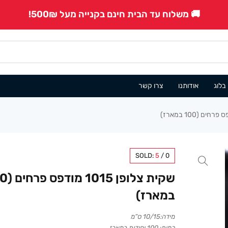
🚚 משלוח עד הבית חינם בקנייה מעל 500₪!
בלוג
אודותנו
צרו קשר
SOLD:
5
/
0
שקית צלופן 
במארז)
מידה:10/15 ס”מ
כמות: 100 יחידות במארז