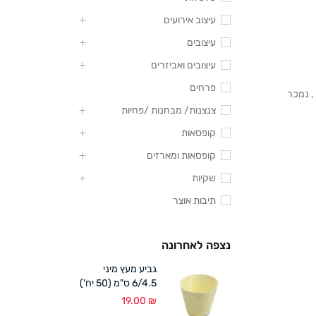
עיצוב אירועים
עיצובים
עיצובים ואביזרים
פרחים
עוד מגוון רחב של מוצרים. שקיות אלו מקושטות בהדפס פרחים לבנים. מידה 10/15 ס”מ , נמכר
צנצנות/ מבחנות /פחיות
קופסאות
קופסאות ומארזים
שקיות
תיבות אוצר
נצפה לאחרונה
גביע מעץ מיני
6/4.5 ס"מ (50 יח')
19.00
₪