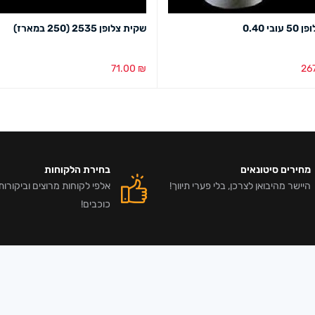
ובי 0.40
שקית צלופן 2535 (250 במארז)
71.00
₪
26
סל
מבט מהיר
הוספה לסל
מבט מהיר
מחירים סיטונאים
בחירת הלקוחות
היישר מהיבואן לצרכן, בלי פערי תיווך!
כוכבים!