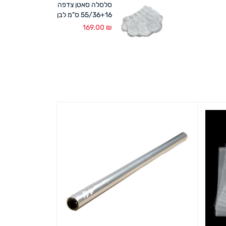
סלסלה סאטן צדפה
55/36+16 ס"מ לבן
169.00
₪