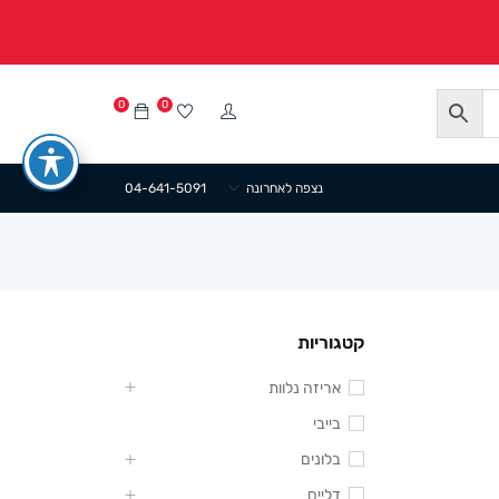
0
0
נצפה לאחרונה
04-641-5091
קטגוריות
אריזה נלוות
בייבי
בלונים
דליים