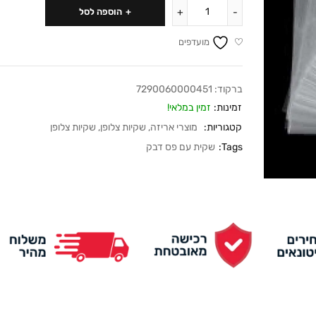
הוספה לסל
מועדפים
ברקוד:
7290060000451
זמינות:
זמין במלאי!
קטגוריות:
מוצרי אריזה
,
שקיות צלופן
,
שקיות צלופן
Tags:
שקית עם פס דבק