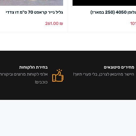
(250 במארז)
גליל נייר קראפט 70 ס"מ דו צדדי
261.00
₪
10
סל
מבט מהיר
הוספה לסל
מבט מהיר
מחירים סיטונאים
בחירת הלקוחות
היישר מהיבואן לצרכן, בלי פערי תיווך!
כוכבים!