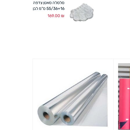
סלסלה סאטן צדפה
55/36+16 ס"מ לבן
169.00
₪