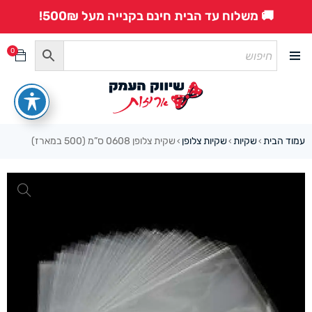
🚚 משלוח עד הבית חינם בקנייה מעל 500₪!
0
עמוד הבית
שקיות
שקיות צלופן
שקית צלופן 0608 ס”מ (500 במארז)
›
›
›