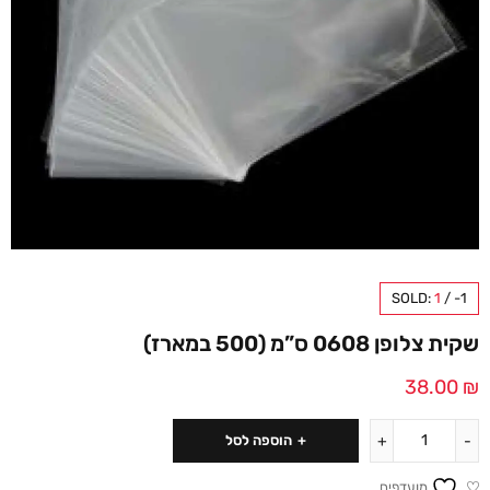
SOLD:
1
/
-1
שקית צלופן 0608 ס”מ (500 במארז)
38.00
₪
הוספה לסל
מועדפים