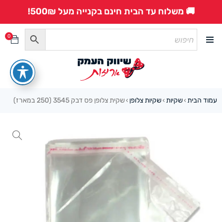
🚚 משלוח עד הבית חינם בקנייה מעל 500₪!
0
עמוד הבית
שקיות
שקיות צלופן
שקית צלופן פס דבק 3545 (250 במארז)
›
›
›