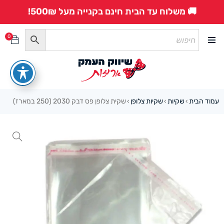
🚚 משלוח עד הבית חינם בקנייה מעל 500₪!
0
עמוד הבית
שקיות
שקיות צלופן
שקית צלופן פס דבק 2030 (250 במארז)
›
›
›