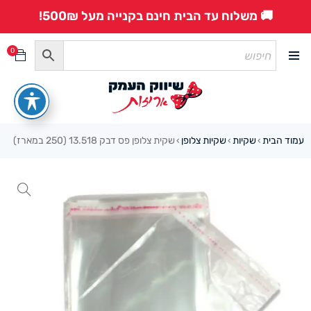
🚚 משלוח עד הבית חינם בקנייה מעל 500₪!
0
עמוד הבית
שקיות
שקיות צלופן
שקית צלופן פס דבק 13.518 (250 במארז)
›
›
›