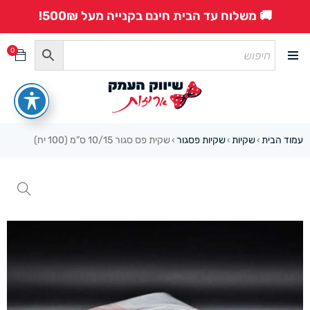
🚚 משלוח עד הבית חינם בקנייה מעל 500₪!
0
עמוד הבית
שקיות
שקיות פסגור
שקית פס סגור 10/15 ס”מ (100 יח)
›
›
›