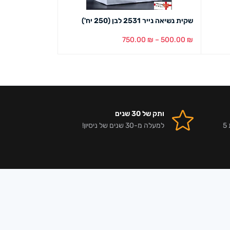
שקית נשיאה נייר 2531 לבן (250 יח')
כותרת מוצר דוג
1,009.00
₪
750.00
₪
–
500.00
₪
בחר אפשרויות
מבט מהיר
הוספה לסל
מבט מ
ותק של 30 שנים
אלפי לקוחות מרוצים וביקורות 5
למעלה מ-30 שנים של ניסיון!