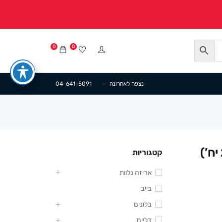
0
0
נצפה לאחרונה
04-641-5091
קטגוריות
אריזה נלוות
בייבי
בלונים
דליים