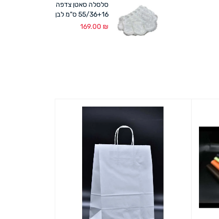
סלסלה סאטן צדפה
55/36+16 ס"מ לבן
169.00
₪