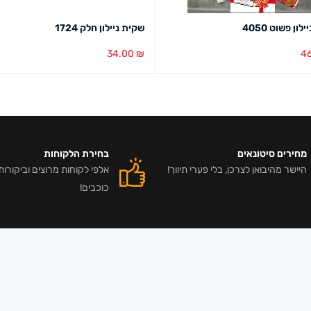
ון פשוט 4050
שקית ניילון חלק 1724
34.00
₪
4
סל
מבט מהיר
הוספה לסל
מבט מהיר
מחירים סיטונאים
בחירת הלקוחות
היישר מהיבואן לצרכן, בלי פערי תיווך!
כוכבים!