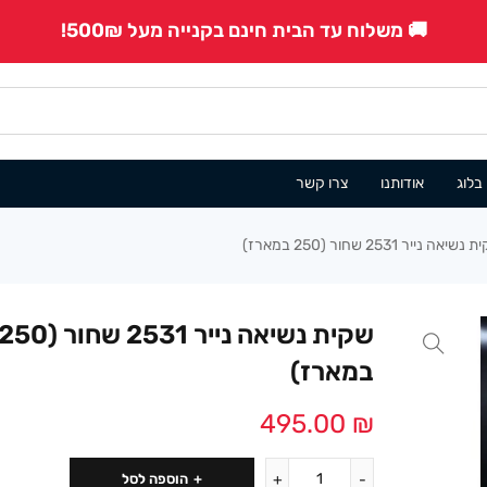
🚚 משלוח עד הבית חינם בקנייה מעל 500₪!
בלוג
אודותנו
צרו קשר
שיאה נייר 2531 שחור (250 במארז)
שקית נשיאה נייר 2531 שחור (50
במארז)
495.00
₪
הוספה לסל