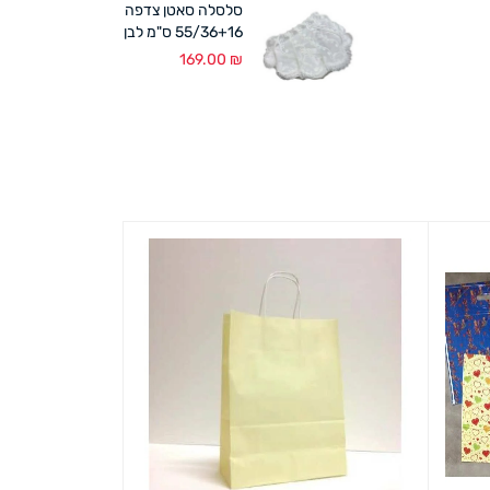
סלסלה סאטן צדפה
55/36+16 ס"מ לבן
169.00
₪