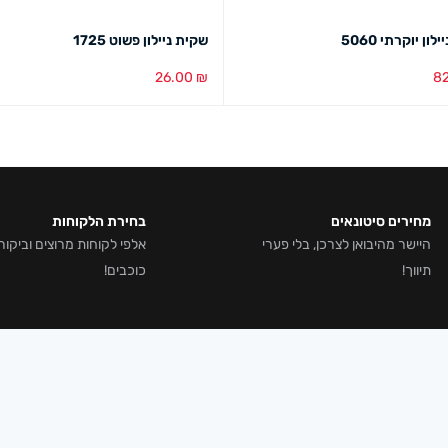
ון יוקרתי 5060
שקית ניילון פשוט 1725
26.00
₪
8
סל
מבט מהיר
הוספה לסל
מבט מהיר
מחירים סיטונאים
בחירת הלקוחות
היישר מהיבואן לצרכן, בלי פערי
תיווך!
כוכבים!