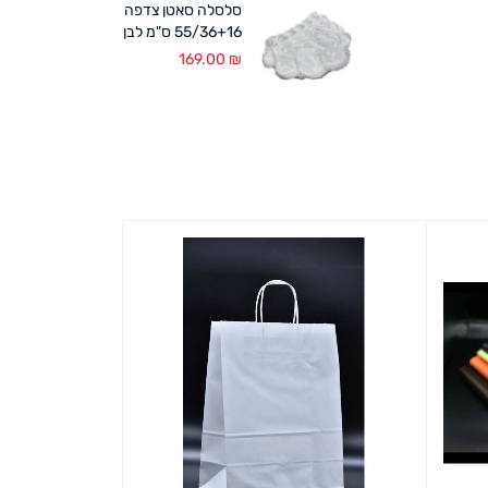
סלסלה סאטן צדפה
55/36+16 ס"מ לבן
169.00
₪