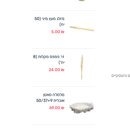
מזלג מעץ מיני (50
יח)
5.00
₪
זר פמפס מקלות (8
יח')
24.00
₪
לקוחותנו הפרטיים והעסקיים
סלסלה סאטן
אובלית 50/37+9
ס"מ לבן
69.00
₪