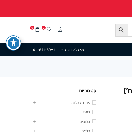
0
0
נצפה לאחרונה
04-641-5091
קטגוריות
אריזה נלוות
בייבי
בלונים
דליים