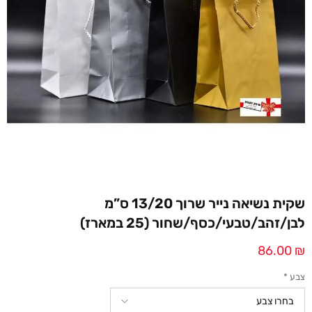
שקית נשיאה נייר שרוך 13/20 ס”מ
לבן/זהב/טבעי/כסף/שחור (25 במארז)
86.00
₪
צבע
*