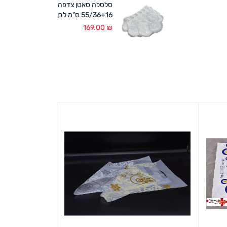
סלסלה סאטן צדפה
55/36+16 ס"מ לבן
169.00
₪