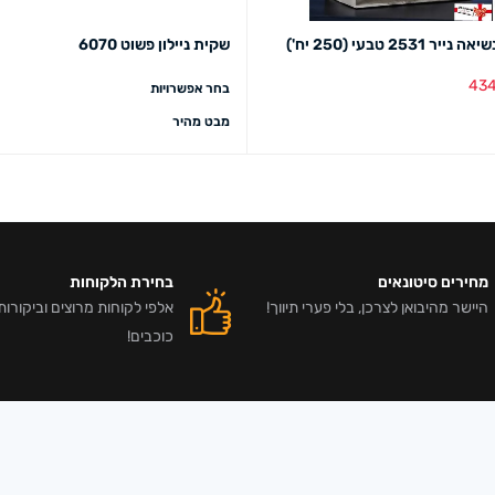
ר 2531 טבעי (250 יח')
שקית ניילון פשוט 6070
43
בחר אפשרויות
סל
מבט מהיר
מבט מהיר
מחירים סיטונאים
בחירת הלקוחות
היישר מהיבואן לצרכן, בלי פערי תיווך!
כוכבים!