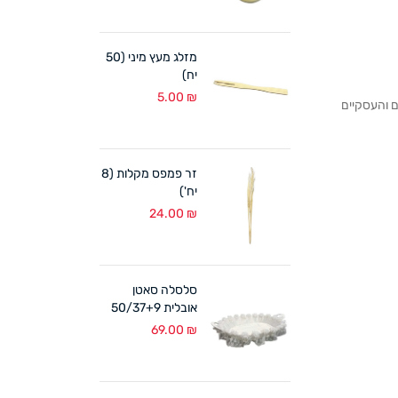
מזלג מעץ מיני (50
יח)
5.00
₪
לקוחותנו הפרטיים והעסקיים
זר פמפס מקלות (8
יח')
24.00
₪
סלסלה סאטן
אובלית 50/37+9
ס"מ לבן
69.00
₪