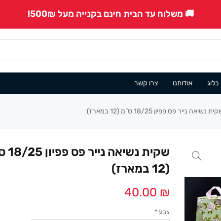
🚚 משלוח עד הבית חינם בקנייה מעל 500₪!
בלוג
אודותנו
צרו קשר
ית נשיאה נייר פס פפיון 18/25 ס”מ (12 במארז)
שקית נשיאה נ
(12 במארז)
40.00
₪
צבע
*