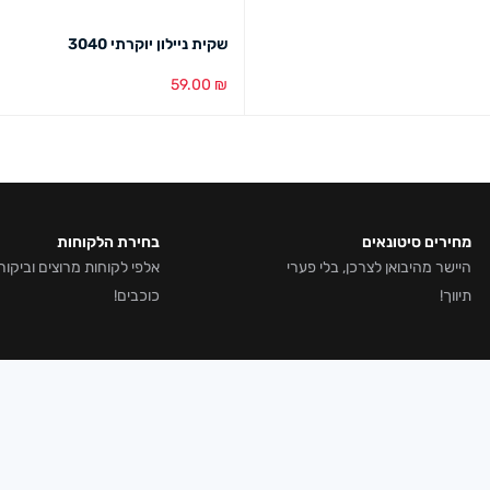
שקית ניילון יוקרתי 3040
59.00
₪
הוספה לסל
מבט מהיר
מחירים סיטונאים
בחירת הלקוחות
היישר מהיבואן לצרכן, בלי פערי
תיווך!
כוכבים!