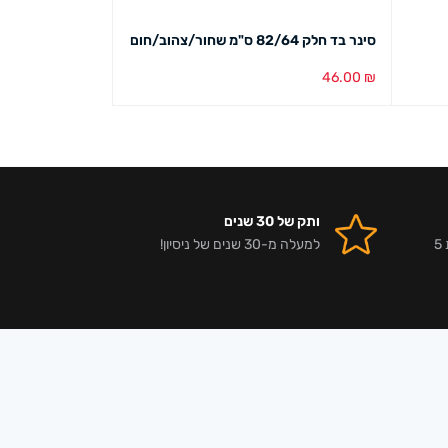
סינר בד חלק 82/64 ס"מ שחור/צהוב/חום
סינר לבישול 70/67 ס"מ שחור/בז'
19.00
₪
46.00
₪
בחירת צבע
מבט מהיר
בחירת צבע
מבט מ
ותק של 30 שנים
אלפי לקוחות מרוצים וביקורות 5
למעלה מ-30 שנים של ניסיון!