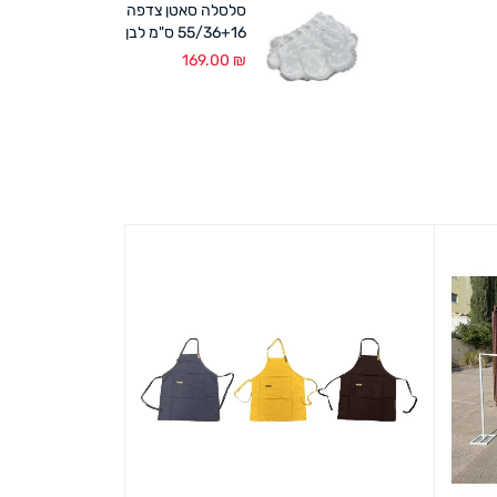
סלסלה סאטן צדפה
55/36+16 ס"מ לבן
169.00
₪