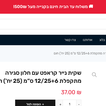
🚚 משלוח עד הבית חינם בקנייה מעל 500₪!
בלוג
אודותנו
צרו קשר
 ס”מ (25 יח’) חום
שקית נייר קראפט עם חלון סגירה
מתקפלת 12/25+6 ס”מ (25 יח’) חום
37.00
₪
הוספה לסל