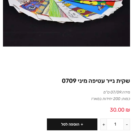
שקית נייר עטיפה מיני 0709
מידה:07/09 ס”מ
כמות: 200 יחידות במארז
30.00
₪
הוספה לסל