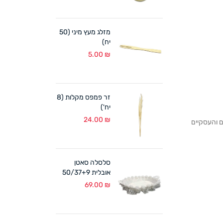
מזלג מעץ מיני (50
יח)
5.00
₪
זר פמפס מקלות (8
יח')
24.00
₪
לקוחותנו הפרטיים והעסקיים
סלסלה סאטן
אובלית 50/37+9
ס"מ לבן
69.00
₪