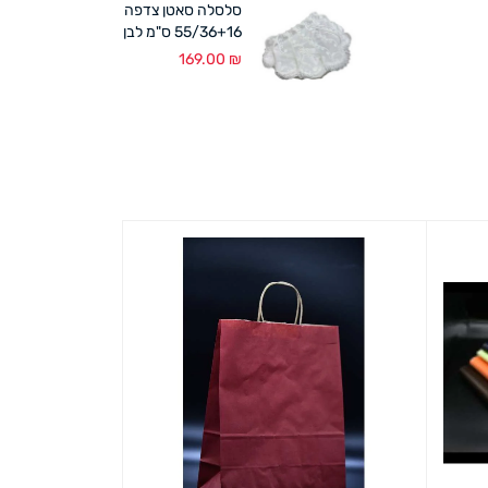
סלסלה סאטן צדפה
55/36+16 ס"מ לבן
169.00
₪