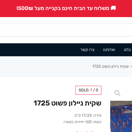
🚚 משלוח עד הבית חינם בקנייה מעל 500₪!
בלוג
אודותנו
צרו קשר
שקית ניילון פשוט 1725
SOLD:
7
/
0
שקית ניילון פשוט 1725
מידה: 17/25 ס”מ
כמות: 100 יחידות במארז