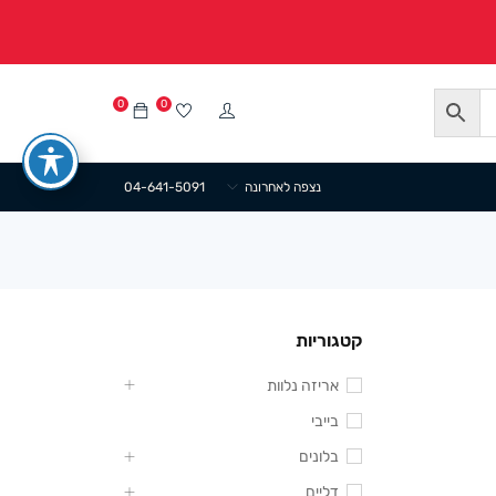
0
0
נצפה לאחרונה
04-641-5091
קטגוריות
אריזה נלוות
בייבי
בלונים
דליים