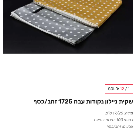
SOLD:
12
/
1
שקית ניילון נקודות עבה 1725 זהב/כסף
מידה: 17/25 ס”מ
כמות: 100 יחידות במארז
צבעים: זהב/כסף