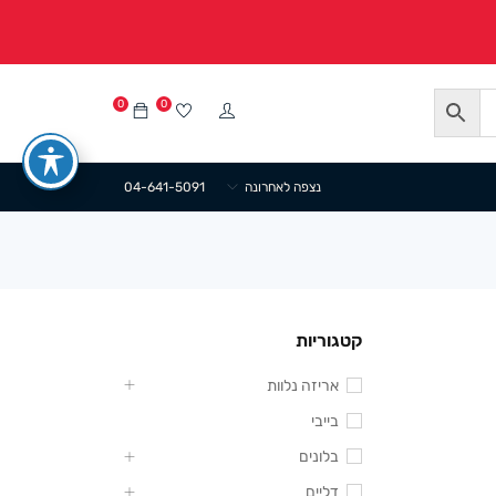
0
0
נצפה לאחרונה
04-641-5091
קטגוריות
אריזה נלוות
בייבי
בלונים
דליים