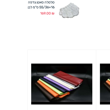
סלסלה סאטן צדפה
55/36+16 ס"מ לבן
169.00
₪