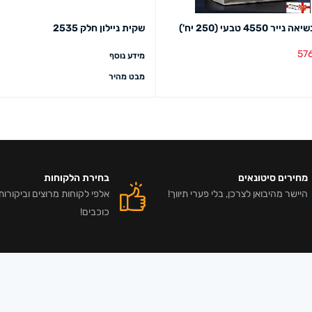
ר 4550 טבעי (250 יח')
שקית ניילון חלק 2535
57
מידע נוסף
סל
מבט מהיר
מבט מהיר
מחירים סיטונאים
בחירת הלקוחות
היישר מהיבואן לצרכן, בלי פערי תיווך!
כוכבים!