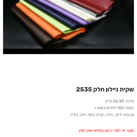
שקית ניילון חלק 2535
מידה: 25/35 ס”מ
כמות: 100 יחידות במארז
צבעים: ירוק , חלבי, קרם, כסף, זהב, בורדו
מוצר זה חסר כרגע במלאי ואינו זמין.