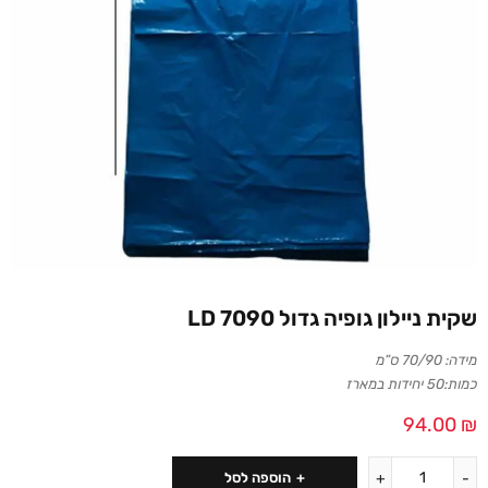
שקית ניילון גופיה גדול 7090 LD
מידה: 70/90 ס”מ
כמות:50 יחידות במארז
94.00
₪
הוספה לסל